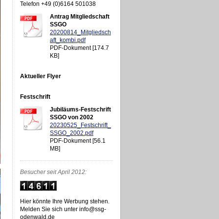
Telefon +49 (0)6164 501038
Antrag Mitgliedschaft
SSGO
20200814_Mitgliedsch
aft_kombi.pdf
PDF-Dokument [174.7
KB]
Aktueller Flyer
Festschrift
Jubiläums-Festschrift
SSGO von 2002
20230525_Festschrift_
SSGO_2002.pdf
PDF-Dokument [56.1
MB]
Besucher seit April 2012:
Hier könnte Ihre Werbung stehen.
Melden Sie sich unter info@ssg-
odenwald.de