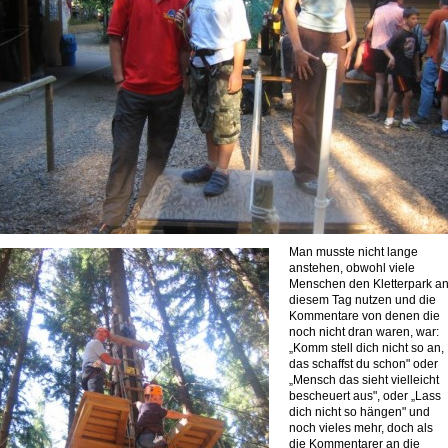
Man musste nicht lange
anstehen, obwohl viele
Menschen den Kletterpark a
diesem Tag nutzen und die
Kommentare von denen die
noch nicht dran waren, war:
„Komm stell dich nicht so an,
das schaffst du schon" oder
„Mensch das sieht vielleicht
bescheuert aus", oder „Lass
dich nicht so hängen" und
noch vieles mehr, doch als
die Kommentarer an die