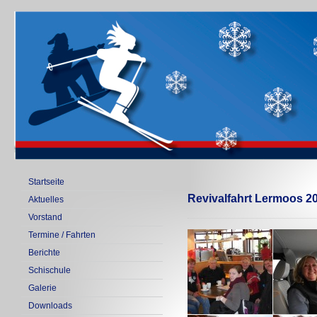
Startseite
Revivalfahrt Lermoos 2
Aktuelles
Vorstand
Termine / Fahrten
Berichte
Schischule
Galerie
Downloads