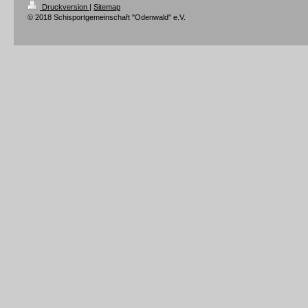
Druckversion
|
Sitemap
© 2018 Schisportgemeinschaft "Odenwald" e.V.