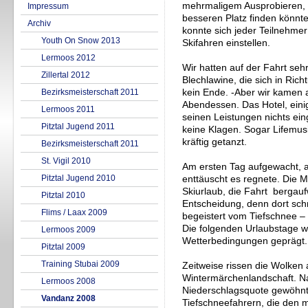
mehrmaligem Ausprobieren, 
Impressum
besseren Platz finden könnte
Archiv
konnte sich jeder Teilnehmer
Youth On Snow 2013
Skifahren einstellen.
Lermoos 2012
Wir hatten auf der Fahrt sehr
Zillertal 2012
Blechlawine, die sich in R
Bezirksmeisterschaft 2011
kein Ende. -Aber wir kamen 
Abendessen. Das Hotel, eini
Lermoos 2011
seinen Leistungen nichts ei
Pitztal Jugend 2011
keine Klagen. Sogar Lifemu
kräftig getanzt.
Bezirksmeisterschaft 2011
St. Vigil 2010
Am ersten Tag aufgewacht, a
Pitztal Jugend 2010
enttäuscht es regnete. Die M
Skiurlaub, die Fahrt bergau
Pitztal 2010
Entscheidung, denn dort schn
Flims / Laax 2009
begeistert vom Tiefschnee – d
Die folgenden Urlaubstage 
Lermoos 2009
Wetterbedingungen geprägt.
Pitztal 2009
Training Stubai 2009
Zeitweise rissen die Wolken 
Wintermärchenlandschaft. N
Lermoos 2008
Niederschlagsquote gewöhnt h
Vandanz 2008
Tiefschneefahrern, die den m