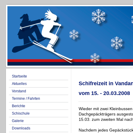
Startseite
Schifreizeit in Vanda
Aktuelles
Vorstand
vom 15. - 20.03.2008
Termine / Fahrten
Berichte
Wieder mit zwei Kleinbussen
Schischule
Dachgepäckträgers ausgestat
15.03. zum zweiten Mal nac
Galerie
Downloads
Nachdem jedes Gepäckstück 