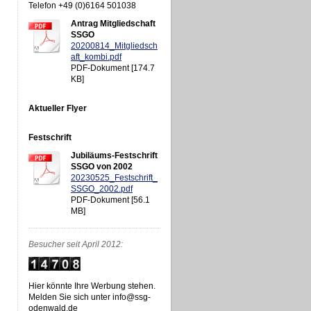
Telefon +49 (0)6164 501038
Antrag Mitgliedschaft
SSGO
20200814_Mitgliedsch
aft_kombi.pdf
PDF-Dokument [174.7
KB]
Aktueller Flyer
Festschrift
Jubiläums-Festschrift
SSGO von 2002
20230525_Festschrift_
SSGO_2002.pdf
PDF-Dokument [56.1
MB]
Besucher seit April 2012:
Hier könnte Ihre Werbung stehen.
Melden Sie sich unter info@ssg-
odenwald.de