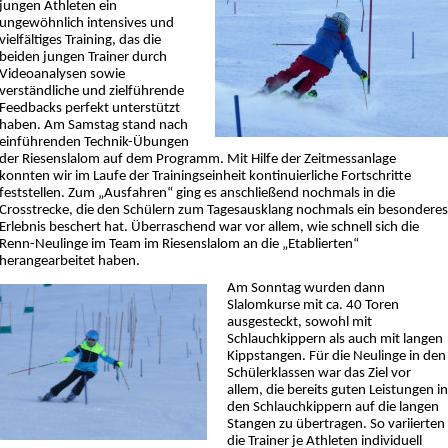
jungen Athleten ein
ungewöhnlich intensives und
vielfältiges Training, das die
beiden jungen Trainer durch
Videoanalysen sowie
verständliche und zielführende
Feedbacks perfekt unterstützt
haben. Am Samstag stand nach
einführenden Technik-Übungen
der Riesenslalom auf dem Programm. Mit Hilfe der Zeitmessanlage
konnten wir im Laufe der Trainingseinheit kontinuierliche Fortschritte
feststellen. Zum „Ausfahren“ ging es anschließend nochmals in die
Crosstrecke, die den Schülern zum Tagesausklang nochmals ein besonderes
Erlebnis beschert hat. Überraschend war vor allem, wie schnell sich die
Renn-Neulinge im Team im Riesenslalom an die „Etablierten“
herangearbeitet haben.
Am Sonntag wurden dann
Slalomkurse mit ca. 40 Toren
ausgesteckt, sowohl mit
Schlauchkippern als auch mit langen
Kippstangen. Für die Neulinge in den
Schülerklassen war das Ziel vor
allem, die bereits guten Leistungen in
den Schlauchkippern auf die langen
Stangen zu übertragen. So variierten
die Trainer je Athleten individuell